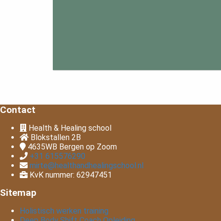
Contact
Health & Healing school
Blokstallen 2B
4635WB
Bergen op Zoom
+31 615576290
mirte@healthandhealingschool.nl
KvK nummer: 62947451
Sitemap
Holistisch werken training
Deep Body Shift Coach Opleiding