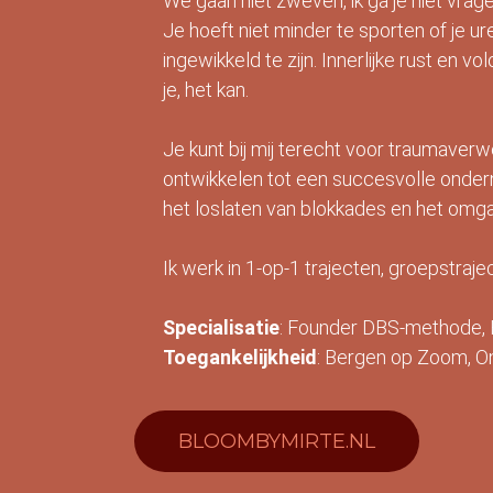
We gaan niet zweven, ik ga je niet vrag
Je hoeft niet minder te sporten of je u
ingewikkeld te zijn. Innerlijke rust en 
je, het kan.
Je kunt bij mij terecht voor traumaverw
ontwikkelen tot een succesvolle onde
het loslaten van blokkades en het omga
Ik werk in 1-op-1 trajecten, groepstraj
Specialisatie
: Founder DBS-methode, H
Toegankelijkheid
: Bergen op Zoom, O
BLOOMBYMIRTE.NL