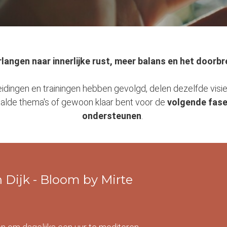
verlangen naar innerlijke rust, meer balans en het doo
leidingen en trainingen hebben gevolgd, delen dezelfde visi
lde thema's of gewoon klaar bent voor de
volgende
fas
ondersteunen
.
n Dijk - Bloom by Mirte