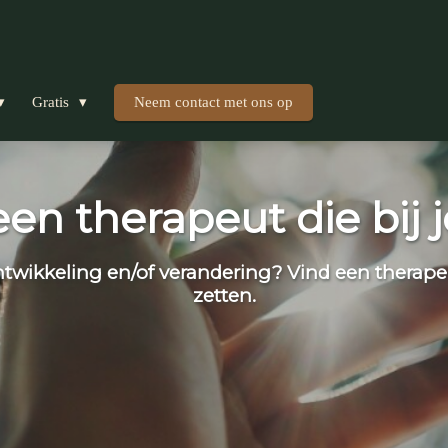
Gratis
Neem contact met ons op
een therapeut die bij j
ntwikkeling en/of verandering? Vind een therape
zetten.