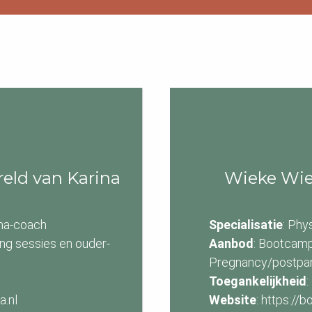
eld van Karina
Wieke Wie
uma-coach
Specialisatie
: Phy
ing sessies en ouder-
Aanbod
: Bootcamp
Pregnancy/postpa
Toegankelijkheid
ina.nl
Website
: https:/