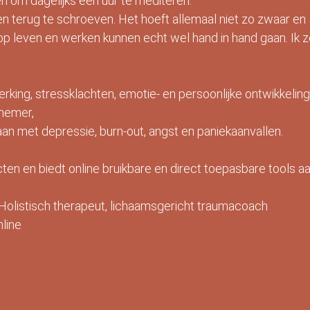
en om dagelijks een uur te mediteren.
ren terug te schroeven. Het hoeft allemaal niet zo zwaar en
volop leven en werken kunnen echt wel hand in hand gaan. Ik 
erking, stressklachten, emotie- en persoonlijke ontwikkeling
rnemer,
an met depressie, burn-out, angst en paniekaanvallen.
ecten en biedt online bruikbare en direct toepasbare tools a
olistisch therapeut, lichaamsgericht traumacoach
nline