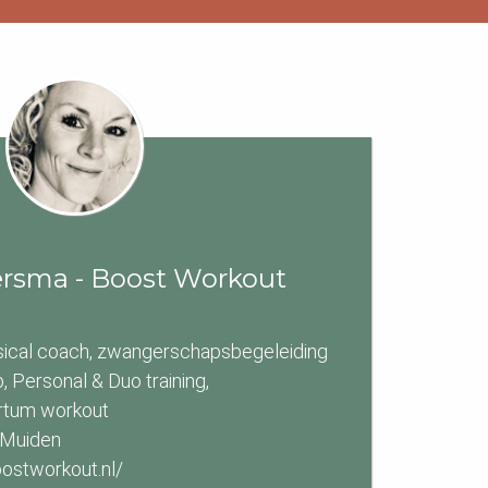
rsma - Boost Workout
sical coach, zwangerschapsbegeleiding
, Personal & Duo training,
rtum workout
: Muiden
/boostworkout.nl/