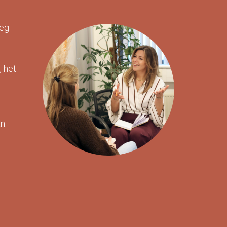
zeg
, het
an.