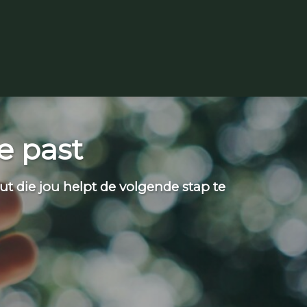
e past
ut die jou helpt de volgende stap te